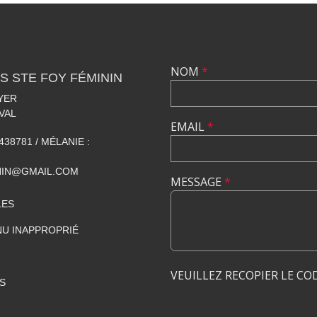
NOM
*
S STE FOY FÉMININ
YER
VAL
EMAIL
*
438781 / MÉLANIE :
NIN@GMAIL.COM
MESSAGE
*
LES
U INAPPROPRIÉ
VEUILLEZ RECOPIER LE CO
S