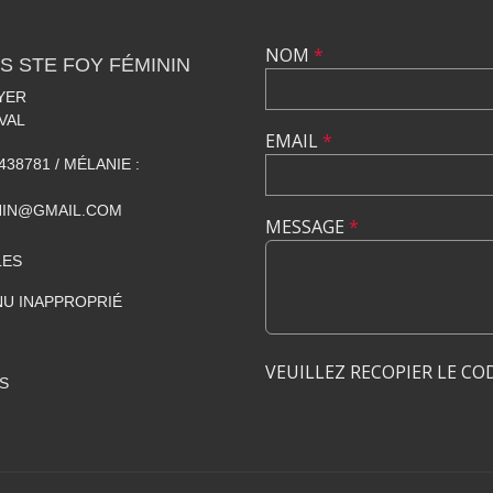
NOM
*
S STE FOY FÉMININ
YER
VAL
EMAIL
*
438781 / MÉLANIE :
NIN@GMAIL.COM
MESSAGE
*
LES
U INAPPROPRIÉ
VEUILLEZ RECOPIER LE CO
S