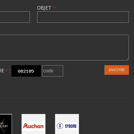
OBJET
*
DE
*
:
ENVOYER