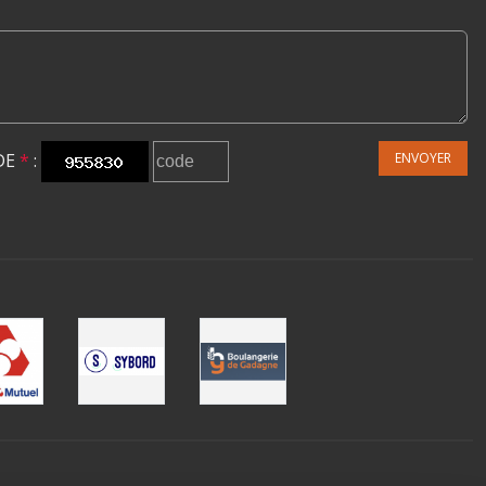
DE
*
:
ENVOYER