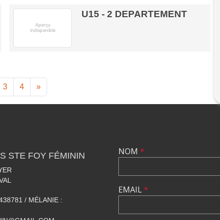
U15 - 2 DEPARTEMENT
3
4
»
NOM
*
S STE FOY FÉMININ
YER
VAL
EMAIL
*
438781 / MÉLANIE :