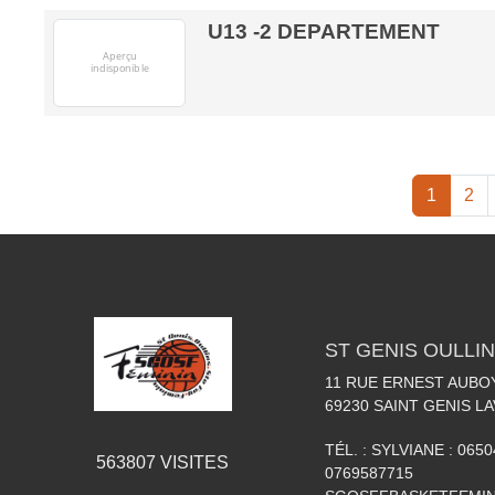
U13 -2 DEPARTEMENT
1
2
ST GENIS OULLIN
11 RUE ERNEST AUBO
69230
SAINT GENIS LA
TÉL. :
SYLVIANE : 0650
563807
VISITES
0769587715