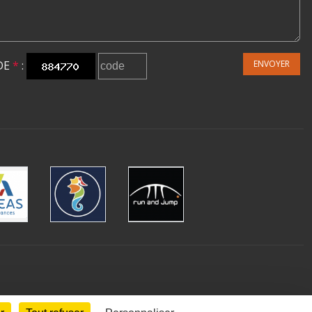
DE
*
:
ENVOYER