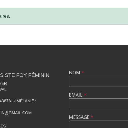
ires.
NOM
*
S STE FOY FÉMININ
YER
VAL
EMAIL
*
438781 / MÉLANIE :
NIN@GMAIL.COM
MESSAGE
*
LES