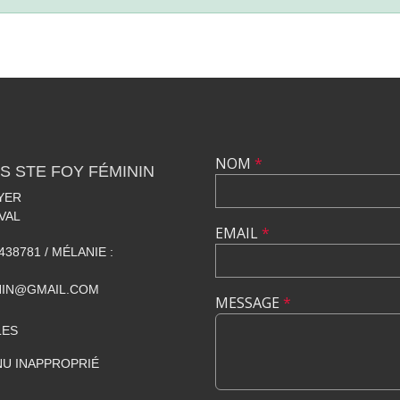
NOM
*
S STE FOY FÉMININ
YER
VAL
EMAIL
*
438781 / MÉLANIE :
NIN@GMAIL.COM
MESSAGE
*
LES
U INAPPROPRIÉ