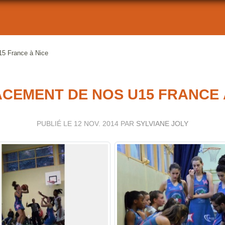
5 France à Nice
CEMENT DE NOS U15 FRANCE 
PUBLIÉ LE
12 NOV. 2014
PAR
SYLVIANE JOLY