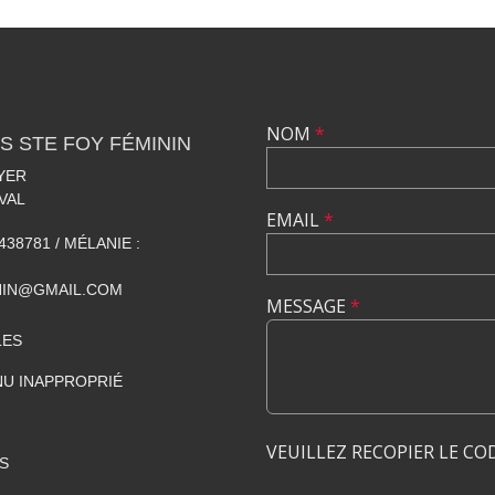
NOM
*
S STE FOY FÉMININ
YER
VAL
EMAIL
*
438781 / MÉLANIE :
NIN@GMAIL.COM
MESSAGE
*
LES
U INAPPROPRIÉ
VEUILLEZ RECOPIER LE CO
S